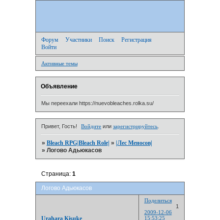
Форум
Участники
Поиск
Регистрация
Войти
Активные темы
Объявление
Мы переехали https://nuevobleaches.rolka.su/
Привет, Гость!
Войдите
или
зарегистрируйтесь
.
»
Bleach RPG|Bleach Role|
»
|Лес Меносов|
»
Логово Адьюкасов
Страница:
1
Логово Адьюкасов
Поделиться
1
2009-12-06
Urahara Kisuke
15:53:25