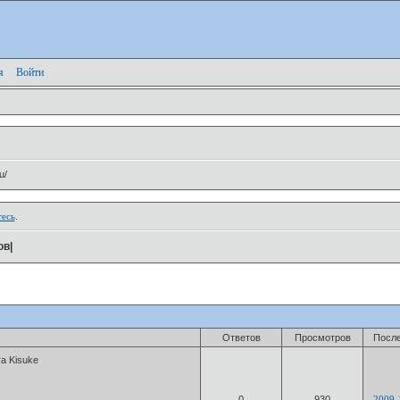
я
Войти
u/
тесь
.
ов|
Ответов
Просмотров
Посл
a Kisuke
0
930
2009-