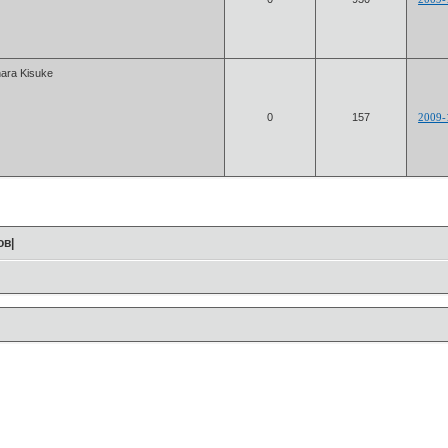
ara Kisuke
0
157
2009-
ов|