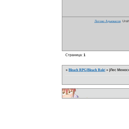
Логово Адьюкасов
Urah
Страница:
1
»
Bleach RPG|Bleach Role|
»
|Лес Менос