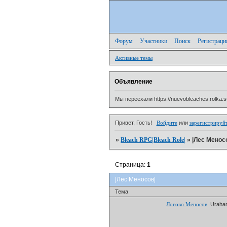
Форум
Участники
Поиск
Регистраци
Активные темы
Объявление
Мы переехали https://nuevobleaches.rolka.s
Привет, Гость!
Войдите
или
зарегистрируй
»
Bleach RPG|Bleach Role|
»
|Лес Менос
Страница:
1
|Лес Меносов|
Тема
Логово Меносов
Urahar