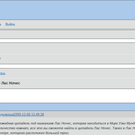
я
Войти
/
тесь
.
»
Лас Ночес
оделиться
2009-12-06 15:49:38
ромадная цитадель под названием Лас Ночес, которая находиться в Мире Уэко Мунд
оличество комнат, все это вы сможете найти в цитадели Лас Ночес. Также в Лас 
ентре, которого расположен большой трон;