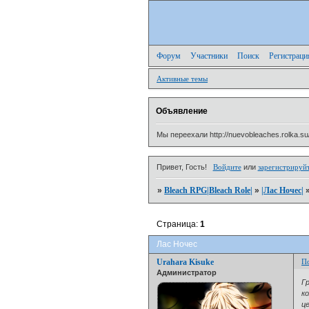
Форум
Участники
Поиск
Регистраци
Активные темы
Объявление
Мы переехали http://nuevobleaches.rolka.su
Привет, Гость!
Войдите
или
зарегистрируй
»
Bleach RPG|Bleach Role|
»
|Лас Ночeс|
Страница:
1
Лас Ночес
Urahara Kisuke
П
Администратор
Г
к
ц