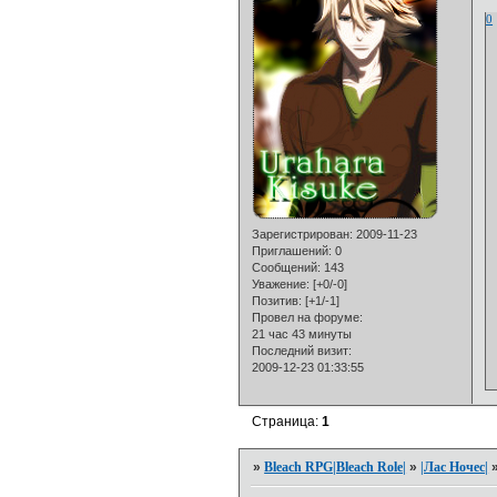
0
Зарегистрирован
: 2009-11-23
Приглашений:
0
Сообщений:
143
Уважение:
[+0/-0]
Позитив:
[+1/-1]
Провел на форуме:
21 час 43 минуты
Последний визит:
2009-12-23 01:33:55
Страница:
1
»
Bleach RPG|Bleach Role|
»
|Лас Ночeс|