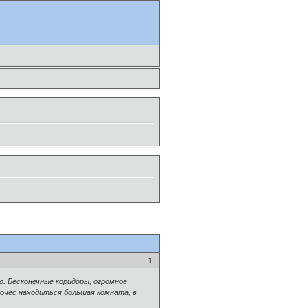
1
о. Бесконечные коридоры, огромное
Ночес находиться большая комната, в